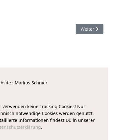
Nächster Beitrag: 11.06.201
Weiter
bsite : Markus Schnier
r verwenden keine Tracking Cookies! Nur
chnisch notwendige Cookies werden genutzt.
taillierte Informationen findest Du in unserer
tenschutzerklärung
.