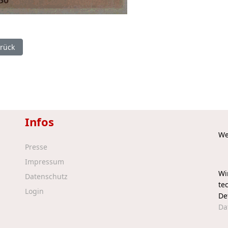
eriger Beitrag: 02.08.2013 TZ - Die perfekte Nacht
rück
Infos
We
Presse
Impressum
Wi
Datenschutz
te
Login
De
Da